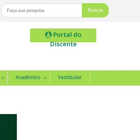
Buscar
Por:
Portal do
Discente
Acadêmico
Vestibular