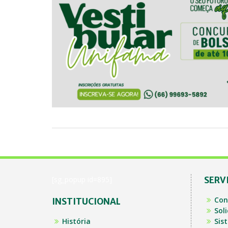
[sg_popup id=895]
SERV
Con
INSTITUCIONAL
Sol
História
Sis