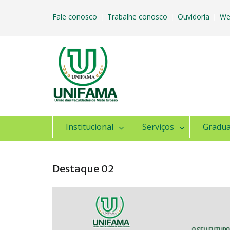
Skip
to
Fale conosco
Trabalhe conosco
Ouvidoria
We
|
|
|
content
Institucional
Serviços
Gradu
Destaque 02