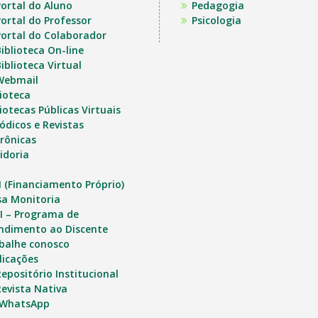
ortal do Aluno
Pedagogia
ortal do Professor
Psicologia
ortal do Colaborador
iblioteca On-line
iblioteca Virtual
Webmail
lioteca
iotecas Públicas Virtuais
iódicos e Revistas
trônicas
idoria
I (Financiamento Próprio)
sa Monitoria
I – Programa de
ndimento ao Discente
balhe conosco
licações
epositório Institucional
evista Nativa
 WhatsApp