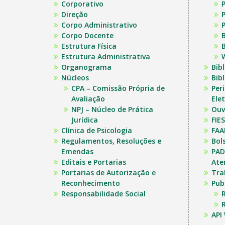
Corporativo
P
Direção
P
Corpo Administrativo
P
Corpo Docente
B
Estrutura Física
B
Estrutura Administrativa
Organograma
Bib
Núcleos
Bibl
CPA – Comissão Própria de
Per
Avaliação
Ele
NPJ – Núcleo de Prática
Ouv
Jurídica
FIES
Clínica de Psicologia
FAA
Regulamentos, Resoluções e
Bol
Emendas
PAD
Editais e Portarias
Ate
Portarias de Autorização e
Tra
Reconhecimento
Pub
Responsabilidade Social
R
R
API