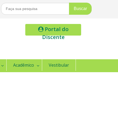
Buscar
Por:
Portal do
Discente
Acadêmico
Vestibular