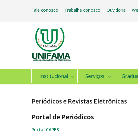
Skip
to
Fale conosco
Trabalhe conosco
Ouvidoria
We
|
|
|
content
Institucional
Serviços
Gradu
Periódicos e Revistas Eletrônicas
Portal de Periódicos
Portal CAPES