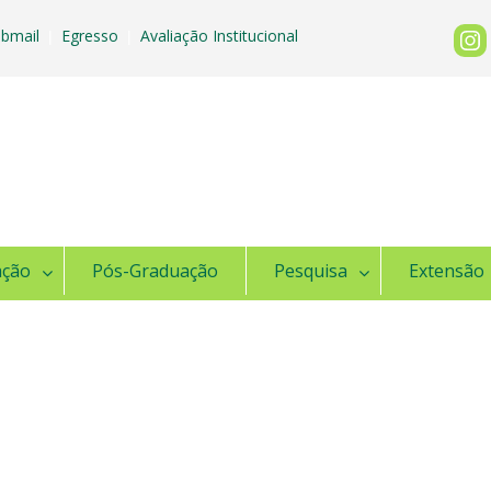
bmail
Egresso
Avaliação Institucional
|
|
ação
Pós-Graduação
Pesquisa
Extensão