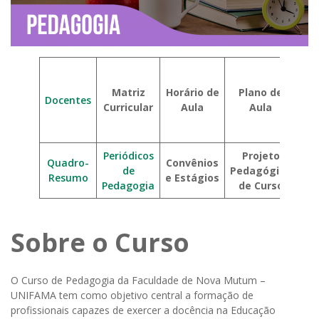
Si
Matriz
Horário de
Plano de
Docentes
Su
Curricular
Aula
Aula
Col
Periódicos
Projeto
Quadro-
Convênios
de
Pedagógico
Resumo
e Estágios
Pedagogia
de Curso
Sobre o Curso
O Curso de Pedagogia da Faculdade de Nova Mutum –
UNIFAMA tem como objetivo central a formação de
profissionais capazes de exercer a docência na Educação