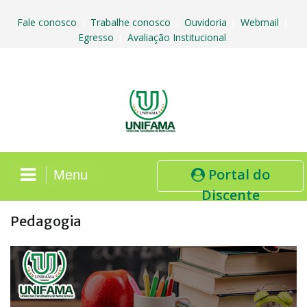
Skip
to
Fale conosco
Trabalhe conosco
Ouvidoria
Webmail
|
|
|
|
content
Egresso
Avaliação Institucional
|
Portal do
Menu
Discente
Pedagogia