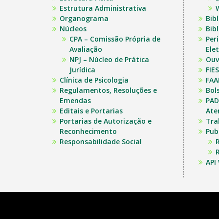
Estrutura Administrativa
Organograma
Bib
Núcleos
Bibl
CPA – Comissão Própria de
Per
Avaliação
Ele
NPJ – Núcleo de Prática
Ouv
Jurídica
FIES
Clínica de Psicologia
FAA
Regulamentos, Resoluções e
Bol
Emendas
PAD
Editais e Portarias
Ate
Portarias de Autorização e
Tra
Reconhecimento
Pub
Responsabilidade Social
R
R
API