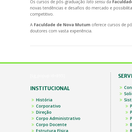
Os cursos de pós-graduação
lato sensu
da
Faculdad
novas tendências e desafios do mercado e possibili
competitivo.
A
Faculdade de Nova Mutum
oferece cursos de p
doutores com vasta experiência.
[sg_popup id=895]
SERV
Con
INSTITUCIONAL
Sol
História
Sis
Corporativo
P
Direção
P
Corpo Administrativo
P
Corpo Docente
B
Estrutura Física
B