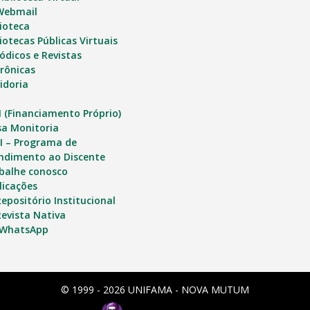
Webmail
lioteca
iotecas Públicas Virtuais
iódicos e Revistas
trônicas
idoria
I (Financiamento Próprio)
sa Monitoria
I – Programa de
ndimento ao Discente
balhe conosco
licações
epositório Institucional
evista Nativa
 WhatsApp
© 1999 - 2026 UNIFAMA - NOVA MUTUM