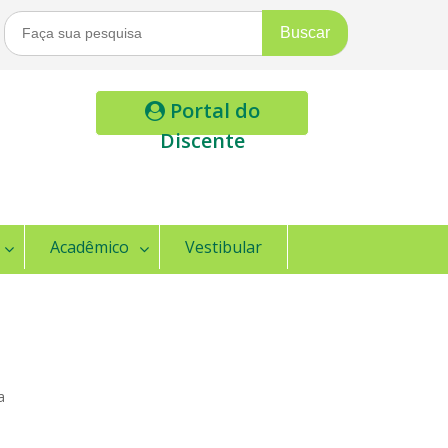
Buscar
Por:
Portal do
Discente
Acadêmico
Vestibular
a