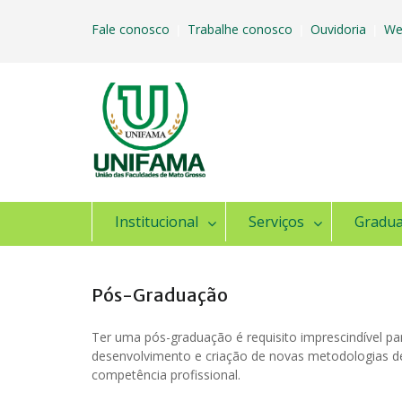
Skip
to
Fale conosco
Trabalhe conosco
Ouvidoria
We
|
|
|
content
Institucional
Serviços
Gradu
Pós-Graduação
Ter uma pós-graduação é requisito imprescindível pa
desenvolvimento e criação de novas metodologias de 
competência profissional.