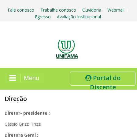
Skip
to
Fale conosco
Trabalhe conosco
Ouvidoria
Webmail
|
|
|
|
content
Egresso
Avaliação Institucional
|
Portal do
Menu
Discente
Direção
Diretor- presidente :
Cássio Brizzi Trizzi
Diretora Geral :