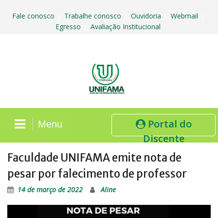
Skip
to
Fale conosco
Trabalhe conosco
Ouvidoria
Webmail
|
|
|
|
content
Egresso
Avaliação Institucional
|
Portal do
Menu
Discente
Faculdade UNIFAMA emite nota de
pesar por falecimento de professor
14 de março de 2022
Aline